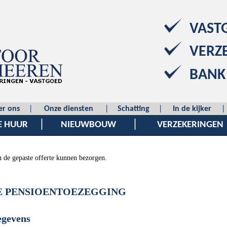
VAST
VERZ
BANK
er ons
|
Onze diensten
|
Schatting
|
In de kijker
|
|
|
E HUUR
NIEUWBOUW
VERZEKERINGEN
u de gepaste offerte kunnen bezorgen.
E PENSIOENTOEZEGGING
egevens