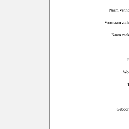
Naam venno
Voornaam zaa
Naam zaa
Woo
Geboor