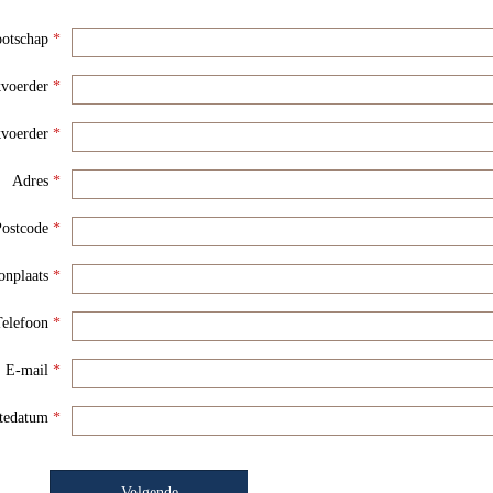
otschap
*
kvoerder
*
kvoerder
*
Adres
*
Postcode
*
nplaats
*
Telefoon
*
E-mail
*
tedatum
*