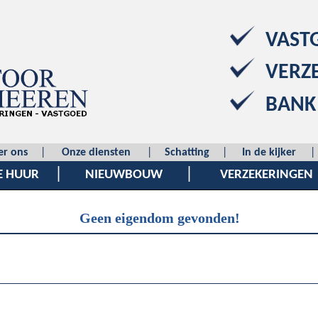
VAST
VERZ
BANK
er ons
|
Onze diensten
|
Schatting
|
In de kijker
|
|
|
E HUUR
NIEUWBOUW
VERZEKERINGEN
Geen eigendom gevonden!